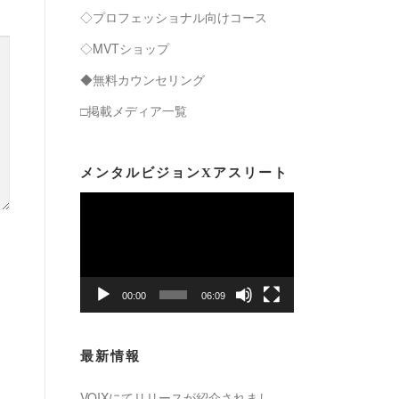
◇プロフェッショナル向けコース
◇MVTショップ
◆無料カウンセリング
□掲載メディア一覧
メンタルビジョンXアスリート
動
画
プ
レ
ー
00:00
06:09
ヤ
ー
最新情報
VOIXにてリリースが紹介されまし