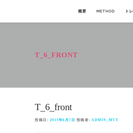
コ
ン
概要
METHOD
ト
テ
ン
ツ
へ
ス
T_6_FRONT
キ
ッ
プ
T_6_front
投稿日:
2013年6月7日
投稿者:
ADMIN_MVT