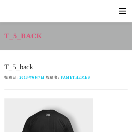
コ
ン
メニュ
テ
ン
ツ
概要
METHOD
トレーニングの効果
T_5_BACK
へ
ス
キ
トレーニングコース
申込の流れ
掲載メディア一覧
ッ
プ
T_5_back
新着情報
ショップ
お問合せ
投稿日:
2013年6月7日
投稿者:
FAMETHEMES