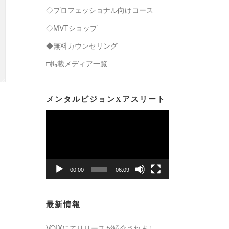
◇プロフェッショナル向けコース
◇MVTショップ
◆無料カウンセリング
□掲載メディア一覧
メンタルビジョンXアスリート
動
画
プ
レ
ー
00:00
06:09
ヤ
ー
最新情報
VOIXにてリリースが紹介されまし