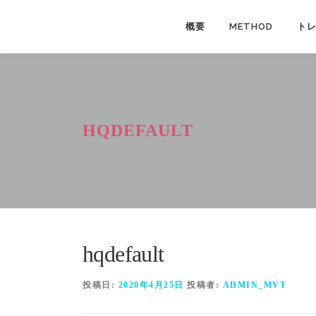
コ
ン
概要
METHOD
ト
テ
ン
ツ
へ
ス
HQDEFAULT
キ
ッ
プ
hqdefault
投稿日:
2020年4月25日
投稿者:
ADMIN_MVT