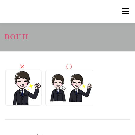
コ
ン
メニュ
テ
ン
ツ
概要
METHOD
トレーニングの効果
DOUJI
へ
ス
キ
トレーニングコース
申込の流れ
掲載メディア一覧
ッ
プ
新着情報
ショップ
お問合せ