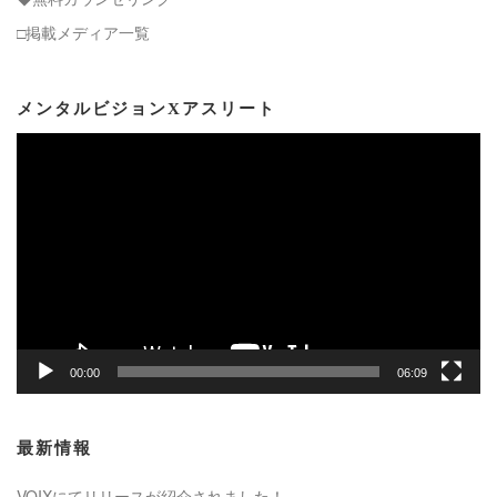
□掲載メディア一覧
メンタルビジョンXアスリート
動
画
プ
レ
ー
ヤ
ー
00:00
06:09
最新情報
VOIXにてリリースが紹介されました！