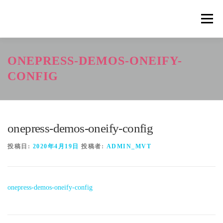
コ
ン
メニュ
テ
ン
ツ
概要
METHOD
トレーニングの効果
ONEPRESS-DEMOS-ONEIFY-
へ
ス
CONFIG
キ
トレーニングコース
申込の流れ
掲載メディア一覧
ッ
プ
onepress-demos-oneify-config
新着情報
ショップ
お問合せ
投稿日:
2020年4月19日
投稿者:
ADMIN_MVT
onepress-demos-oneify-config