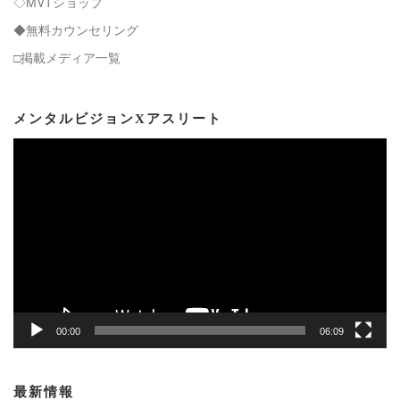
◇MVTショップ
◆無料カウンセリング
□掲載メディア一覧
メンタルビジョンXアスリート
動
画
プ
レ
ー
ヤ
ー
00:00
06:09
最新情報