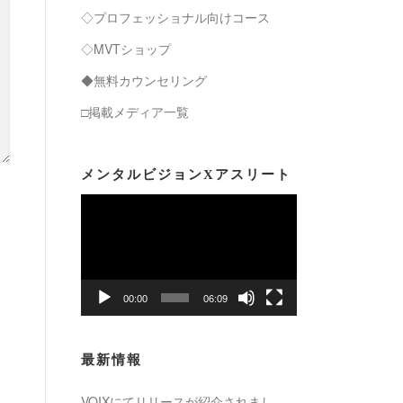
◇プロフェッショナル向けコース
◇MVTショップ
◆無料カウンセリング
□掲載メディア一覧
メンタルビジョンXアスリート
動
画
プ
レ
ー
00:00
06:09
ヤ
ー
最新情報
VOIXにてリリースが紹介されまし