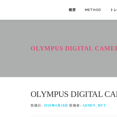
コ
ン
概要
METHOD
ト
テ
ン
ツ
へ
ス
OLYMPUS DIGITAL CAME
キ
ッ
プ
OLYMPUS DIGITAL C
投稿日:
2020年4月20日
投稿者:
ADMIN_MVT