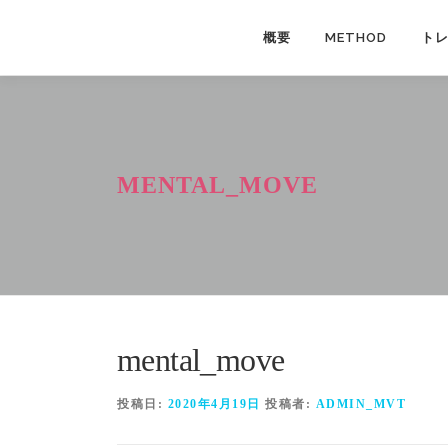
コ
ン
概要
METHOD
ト
テ
ン
ツ
へ
ス
MENTAL_MOVE
キ
ッ
プ
mental_move
投稿日:
2020年4月19日
投稿者:
ADMIN_MVT