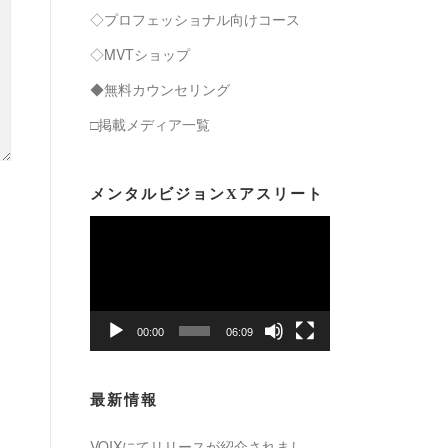
◇プロフェッショナル向けコース
◇MVTショップ
◆無料カウンセリング
□掲載メディア一覧
メンタルビジョンXアスリート
動
画
プ
レ
ー
00:00
06:09
ヤ
ー
最新情報
VOIXにてリリースが紹介されまし