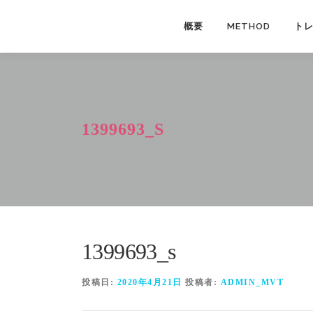
コ
ン
概要
METHOD
ト
テ
ン
ツ
へ
ス
1399693_S
キ
ッ
プ
1399693_s
投稿日:
2020年4月21日
投稿者:
ADMIN_MVT