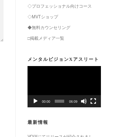
◇プロフェッショナル向けコース
◇MVTショップ
◆無料カウンセリング
□掲載メディア一覧
メンタルビジョンXアスリート
動
画
プ
レ
ー
00:00
06:09
ヤ
ー
最新情報
VOIXにてリリースが紹介されまし