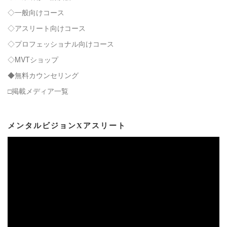
◇一般向けコース
◇アスリート向けコース
◇プロフェッショナル向けコース
◇MVTショップ
◆無料カウンセリング
□掲載メディア一覧
メンタルビジョンXアスリート
動
画
プ
レ
ー
ヤ
ー