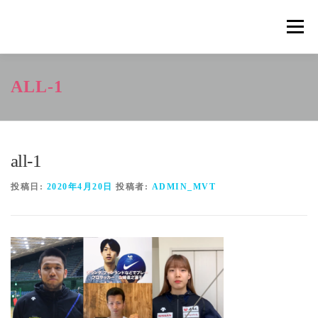
コ
ン
メニュ
テ
ン
ツ
概要
METHOD
トレーニングの効果
ALL-1
へ
ス
キ
トレーニングコース
申込の流れ
掲載メディア一覧
ッ
プ
all-1
新着情報
ショップ
お問合せ
投稿日:
2020年4月20日
投稿者:
ADMIN_MVT