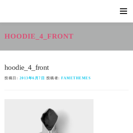
コ
ン
メニュ
テ
ン
ツ
概要
METHOD
トレーニングの効果
HOODIE_4_FRONT
へ
ス
キ
トレーニングコース
申込の流れ
掲載メディア一覧
ッ
プ
hoodie_4_front
新着情報
ショップ
お問合せ
投稿日:
2013年6月7日
投稿者:
FAMETHEMES