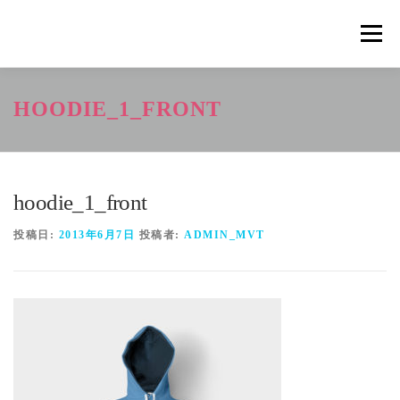
コ
ン
メニュ
テ
ン
ツ
概要
METHOD
トレーニングの効果
HOODIE_1_FRONT
へ
ス
キ
トレーニングコース
申込の流れ
掲載メディア一覧
ッ
プ
hoodie_1_front
新着情報
ショップ
お問合せ
投稿日:
2013年6月7日
投稿者:
ADMIN_MVT