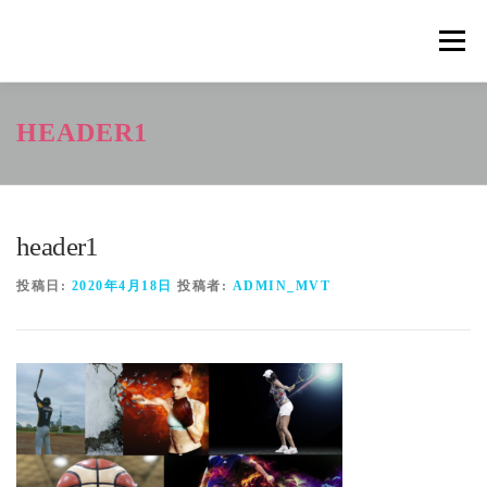
コ
ン
メニュ
テ
ン
ツ
概要
METHOD
トレーニングの効果
HEADER1
へ
ス
キ
トレーニングコース
申込の流れ
掲載メディア一覧
ッ
プ
header1
新着情報
ショップ
お問合せ
投稿日:
2020年4月18日
投稿者:
ADMIN_MVT