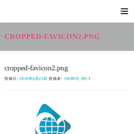
コ
ン
メニュ
テ
ン
ツ
概要
METHOD
トレーニングの効果
CROPPED-FAVICON2.PNG
へ
ス
キ
トレーニングコース
申込の流れ
掲載メディア一覧
ッ
プ
cropped-favicon2.png
新着情報
ショップ
お問合せ
投稿日:
2020年4月25日
投稿者:
ADMIN_MVT