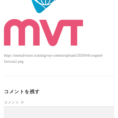
https://mentalvision.training/wp-content/uploads/2020/04/cropped-
favicon2.png
コメントを残す
コメント
※