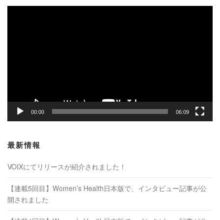
動
画
プ
レ
ー
ヤ
ー
00:00
06:09
最新情報
VOIXにてリリースが紹介されました！
【連載5回目】Women’s Health日本版で、インタビュー記事が公
開されました