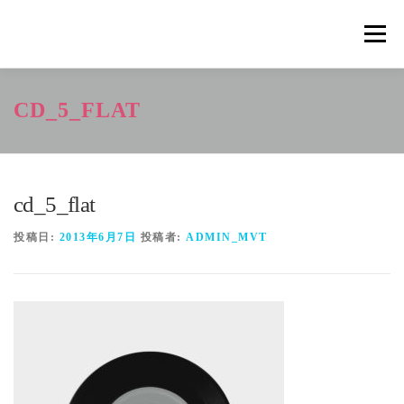
コ
ン
メニュ
テ
ン
ツ
概要
METHOD
トレーニングの効果
CD_5_FLAT
へ
ス
キ
トレーニングコース
申込の流れ
掲載メディア一覧
ッ
プ
cd_5_flat
新着情報
ショップ
お問合せ
投稿日:
2013年6月7日
投稿者:
ADMIN_MVT