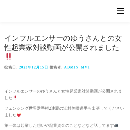
コ
ン
メニュ
テ
ン
ツ
概要
METHOD
トレーニングの効果
へ
インフルエンサーのゆうさんとの女
ス
性起業家対談動画が公開されました
キ
トレーニングコース
申込の流れ
掲載メディア一覧
ッ
プ
投稿日:
2023年12月15日
投稿者:
ADMIN_MVT
新着情報
ショップ
お問合せ
インフルエンサーのゆうさんと女性起業家対談動画が公開されま
した
フェンシング世界選手権2連覇の江村美咲選手も出演してください
ました
第一弾は起業した想いや起業資金のことなどなど話してます