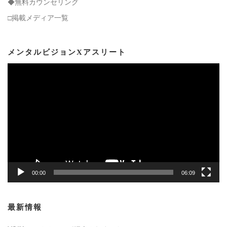
◆無料カウンセリング
□掲載メディア一覧
メンタルビジョンXアスリート
動
画
プ
レ
ー
ヤ
ー
00:00
06:09
最新情報