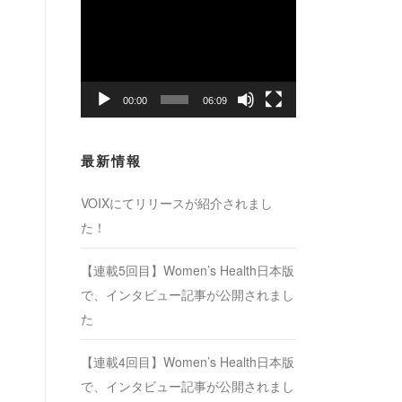
動
画
プ
レ
ー
00:00
06:09
ヤ
ー
最新情報
VOIXにてリリースが紹介されまし
た！
【連載5回目】Women’s Health日本版
で、インタビュー記事が公開されまし
た
【連載4回目】Women’s Health日本版
で、インタビュー記事が公開されまし