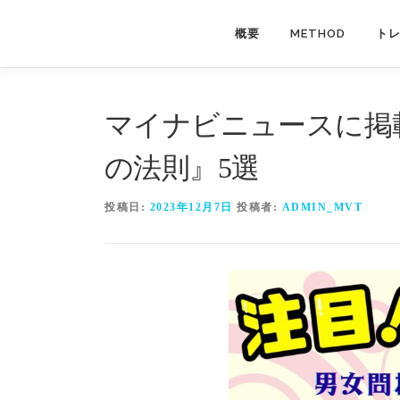
コ
ン
概要
METHOD
ト
テ
ン
ツ
マイナビニュースに掲
へ
ス
の法則』5選
キ
ッ
投稿日:
2023年12月7日
投稿者:
ADMIN_MVT
プ