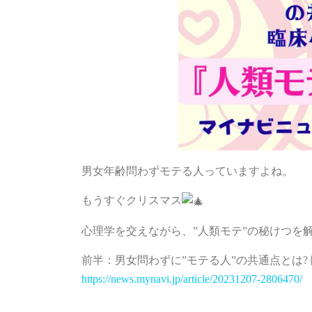
男女年齢問わずモテる人っていますよね。
もうすぐクリスマス
心理学を交えながら、”人類モテ”の秘けつを
前半：男女問わずに”モテる人”の共通点とは?
https://news.mynavi.jp/article/20231207-2806470/