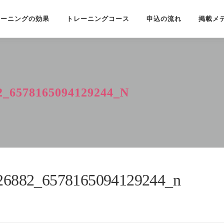
レーニングの効果
トレーニングコース
申込の流れ
掲載メ
2_6578165094129244_N
26882_6578165094129244_n