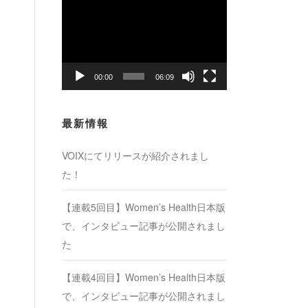
動
画
プ
レ
ー
00:00
06:09
ヤ
ー
最新情報
VOIXにてリリースが紹介されまし
た！
【連載5回目】Women’s Health日本版
で、インタビュー記事が公開されまし
た
【連載4回目】Women’s Health日本版
で、インタビュー記事が公開されまし