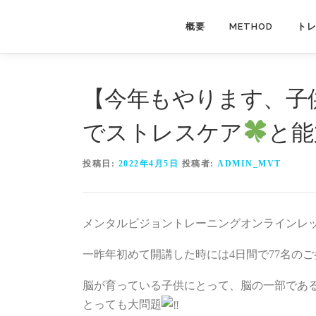
コ
ン
概要
METHOD
ト
テ
ン
ツ
【今年もやります、子
へ
ス
でストレスケア
と能
キ
ッ
投稿日:
2022年4月5日
投稿者:
ADMIN_MVT
プ
メンタルビジョントレーニングオンラインレ
一昨年初めて開講した時には4日間で77名の
脳が育っている子供にとって、脳の一部であ
とっても大問題