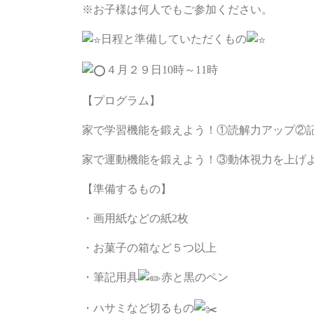
※お子様は何人でもご参加ください。
日程と準備していただくもの
４月２９日10時～11時
【プログラム】
家で学習機能を鍛えよう！①読解力アップ ②
家で運動機能を鍛えよう！③動体視力を上げよ
【準備するもの】
・画用紙などの紙2枚
・お菓子の箱など５つ以上
・筆記用具
赤と黒のペン
・ハサミなど切るもの