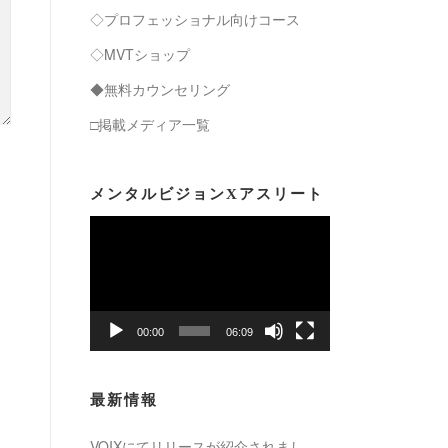
◇プロフェッショナル向けコース
◇MVTショップ
◆無料カウンセリング
□掲載メディア一覧
メンタルビジョンXアスリート
動
画
プ
レ
ー
00:00
06:09
ヤ
ー
最新情報
VOIXにてリリースが紹介されまし