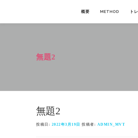
コ
ン
概要
METHOD
ト
テ
ン
ツ
へ
ス
無題2
キ
ッ
プ
無題2
投稿日:
2022年3月19日
投稿者:
ADMIN_MVT