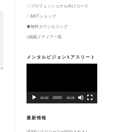
◇プロフェッショナル向けコース
◇MVTショップ
◆無料カウンセリング
□掲載メディア一覧
メンタルビジョンXアスリート
動
画
プ
レ
ー
00:00
06:09
ヤ
ー
最新情報
VOIXにてリリースが紹介されまし