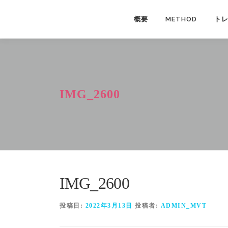
コ
ン
概要
METHOD
ト
テ
ン
ツ
へ
ス
IMG_2600
キ
ッ
プ
IMG_2600
投稿日:
2022年3月13日
投稿者:
ADMIN_MVT