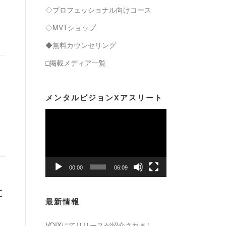
◇プロフェッショナル向けコース
◇MVTショップ
◆無料カウンセリング
□掲載メディア一覧
メンタルビジョンXアスリート
動
画
プ
レ
ー
00:00
06:09
ヤ
と
ー
最新情報
VOIXにてリリースが紹介されまし