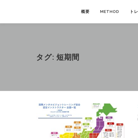
コ
ン
概要
METHOD
ト
テ
ン
ツ
へ
ス
タグ:
短期間
キ
ッ
プ