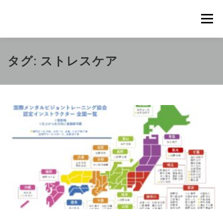
コ
ン
メニュ
テ
ン
ツ
概要
METHOD
トレーニングの効果
タグ:
ストレスケア
へ
ス
キ
トレーニングコース
申込の流れ
掲載メディア一覧
ッ
プ
新着情報
ショップ
お問合せ