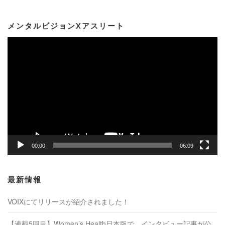
メンタルビジョンXアスリート
動
画
プ
レ
ー
ヤ
ー
00:00
06:09
最新情報
VOIXにてリリースが紹介されました！
【連載5回目】Women’s Health日本版で、インタビュー記事が公