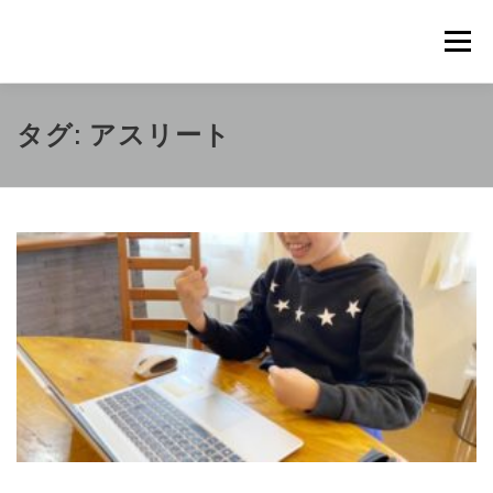
コ
ン
メニュ
テ
ン
ツ
概要
METHOD
トレーニングの効果
タグ:
アスリート
へ
ス
キ
トレーニングコース
申込の流れ
掲載メディア一覧
ッ
プ
新着情報
ショップ
お問合せ