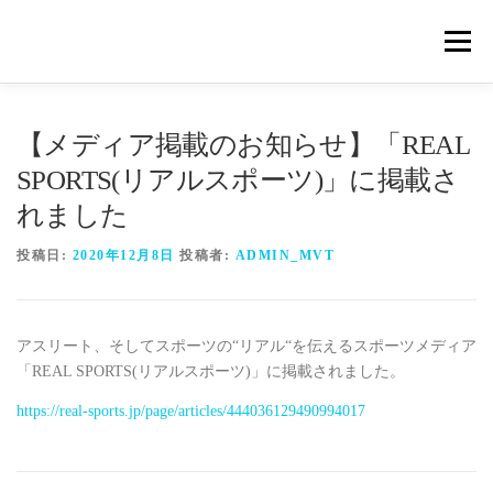
コ
ン
メニュ
テ
ン
ツ
概要
METHOD
トレーニングの効果
へ
【メディア掲載のお知らせ】「REAL
ス
SPORTS(リアルスポーツ)」に掲載さ
キ
トレーニングコース
申込の流れ
掲載メディア一覧
れました
ッ
プ
投稿日:
2020年12月8日
投稿者:
ADMIN_MVT
新着情報
ショップ
お問合せ
アスリート、そしてスポーツの“リアル“を伝えるスポーツメディア
「REAL SPORTS(リアルスポーツ)」に掲載されました。
https://real-sports.jp/page/articles/444036129490994017