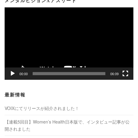
メンタルビジョンXアスリート
動
画
プ
レ
ー
ヤ
ー
00:00
06:09
最新情報
VOIXにてリリースが紹介されました！
【連載5回目】Women’s Health日本版で、インタビュー記事が公
開されました