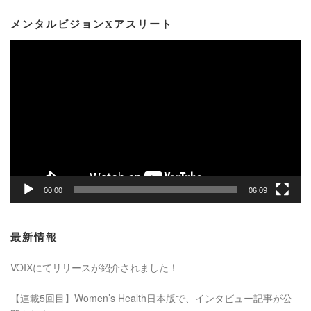
メンタルビジョンXアスリート
動
画
プ
レ
ー
ヤ
ー
00:00
06:09
最新情報
VOIXにてリリースが紹介されました！
【連載5回目】Women’s Health日本版で、インタビュー記事が公