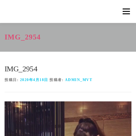
コ
ン
メニュ
テ
ン
ツ
概要
METHOD
トレーニングの効果
IMG_2954
へ
ス
キ
トレーニングコース
申込の流れ
掲載メディア一覧
ッ
プ
IMG_2954
新着情報
ショップ
お問合せ
投稿日:
2020年4月18日
投稿者:
ADMIN_MVT
動
画
プ
レ
ー