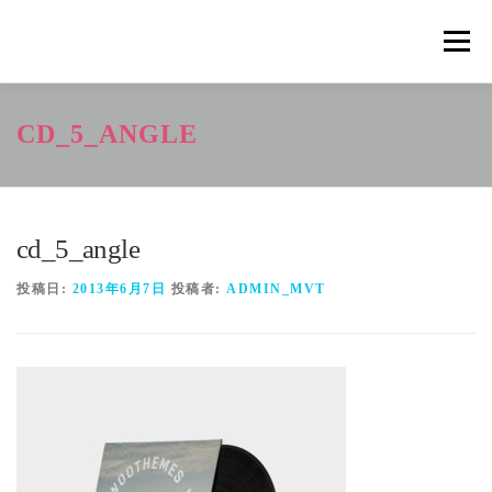
コ
ン
メニュ
テ
ン
ツ
概要
METHOD
トレーニングの効果
CD_5_ANGLE
へ
ス
キ
トレーニングコース
申込の流れ
掲載メディア一覧
ッ
プ
cd_5_angle
新着情報
ショップ
お問合せ
投稿日:
2013年6月7日
投稿者:
ADMIN_MVT