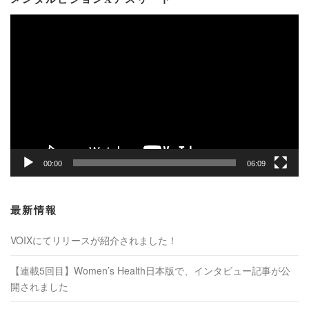
動
画
プ
レ
ー
ヤ
ー
00:00
06:09
最新情報
VOIXにてリリースが紹介されました！
【連載5回目】Women’s Health日本版で、インタビュー記事が公
開されました