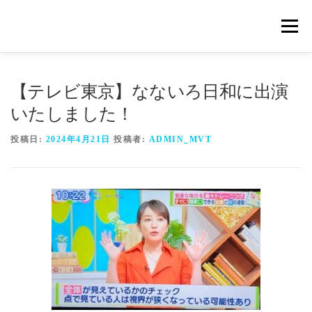
コ
ン
メニュ
テ
ン
ツ
概要
METHOD
トレーニングの効果
へ
【テレビ東京】なないろ日和に出演
ス
いたしました！
キ
トレーニングコース
申込の流れ
掲載メディア一覧
ッ
投稿日:
2024年4月21日
投稿者:
ADMIN_MVT
プ
新着情報
ショップ
お問合せ