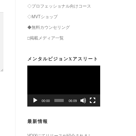
◇プロフェッショナル向けコース
◇MVTショップ
◆無料カウンセリング
□掲載メディア一覧
メンタルビジョンXアスリート
動
画
プ
レ
ー
00:00
06:09
ヤ
ー
最新情報
VOIXにてリリースが紹介されまし