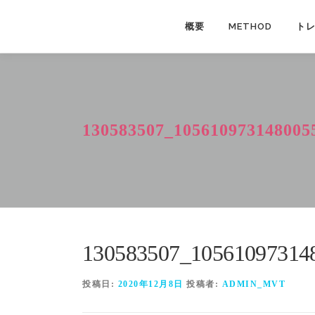
コ
ン
概要
METHOD
ト
テ
ン
ツ
へ
ス
130583507_105610973148005
キ
ッ
プ
130583507_10561097314
投稿日:
2020年12月8日
投稿者:
ADMIN_MVT