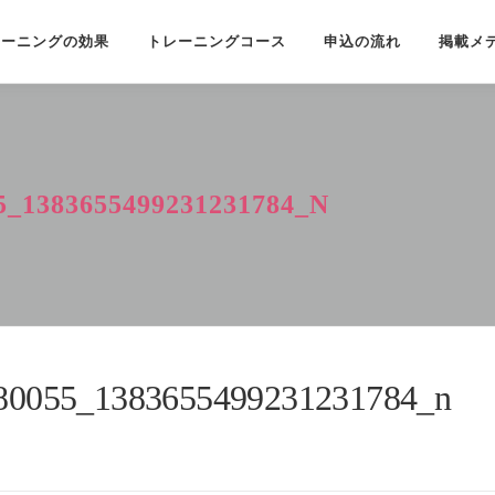
レーニングの効果
トレーニングコース
申込の流れ
掲載メ
5_1383655499231231784_N
80055_1383655499231231784_n