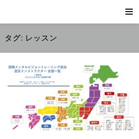
コ
ン
メニュ
テ
ン
ツ
概要
METHOD
トレーニングの効果
タグ:
レッスン
へ
ス
キ
トレーニングコース
申込の流れ
掲載メディア一覧
ッ
プ
新着情報
ショップ
お問合せ